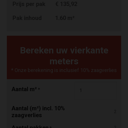
Prijs per pak
€
135,92
Pak inhoud
1.60
m²
Bereken uw vierkante
meters
* Onze berekening is inclusief 10% zaagverlies
Aantal m²
*
Aantal (m²) incl. 10%
2
zaagverlies
Aantal pakken
2