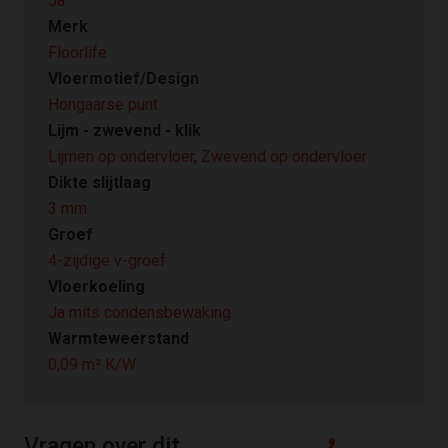
Ja
Merk
Floorlife
Vloermotief/Design
Hongaarse punt
Lijm - zwevend - klik
Lijmen op ondervloer
,
Zwevend op ondervloer
Dikte slijtlaag
3 mm
Groef
4-zijdige v-groef
Vloerkoeling
Ja mits condensbewaking
Warmteweerstand
0,09 m² K/W
Vragen over dit