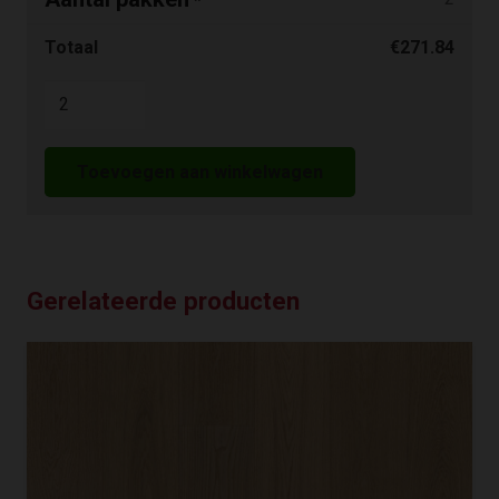
*
Totaal
€
271.84
Floorlife
Silver
Lake
Toevoegen aan winkelwagen
rustiek
wit
7501
aantal
Gerelateerde producten